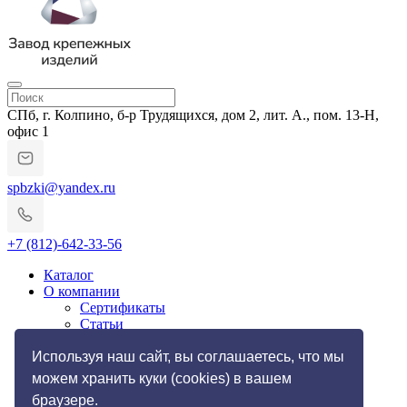
СПб, г. Колпино, б-р Трудящихся, дом 2, лит. А., пом. 13-Н,
офис 1
spbzki@yandex.ru
+7 (812)-642-33-56
Каталог
О компании
Сертификаты
Статьи
Гарантии и возврат
Импортозамещение
Используя наш сайт, вы соглашаетесь, что мы
Услуги
можем хранить куки (cookies) в вашем
Резьбонакатные работы
браузере.
Токарные работы по металлу