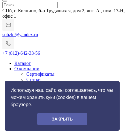
СПб, г. Колпино, б-р Трудящихся, дом 2, лит. А., пом. 13-Н,
офис 1
spbzki@yandex.ru
+7 (812)-642-33-56
Каталог
О компании
Сертификаты
Статьи
Гарантии и возврат
Импортозамещение
Используя наш сайт, вы соглашаетесь, что мы
Услуги
можем хранить куки (cookies) в вашем
Резьбонакатные работы
браузере.
Токарные работы по металлу
Галерея
Фото
ЗАКРЫТЬ
Контакты
Доставка и оплата