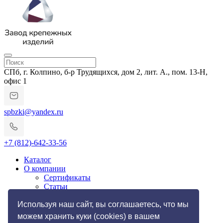
СПб, г. Колпино, б-р Трудящихся, дом 2, лит. А., пом. 13-Н,
офис 1
spbzki@yandex.ru
+7 (812)-642-33-56
Каталог
О компании
Сертификаты
Статьи
Гарантии и возврат
Импортозамещение
Используя наш сайт, вы соглашаетесь, что мы
Услуги
можем хранить куки (cookies) в вашем
Резьбонакатные работы