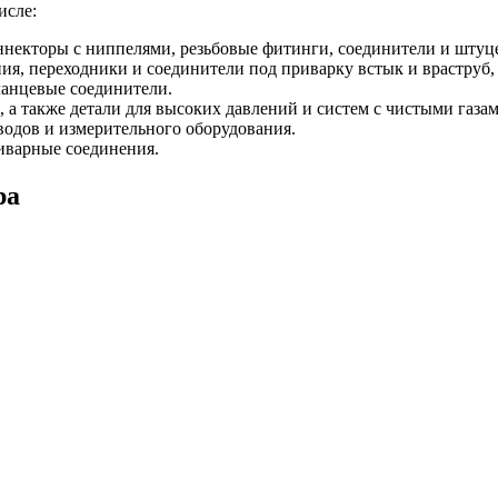
исле:
некторы с ниппелями, резьбовые фитинги, соединители и штуцеры
, переходники и соединители под приварку встык и враструб, 
ланцевые соединители.
 а также детали для высоких давлений и систем с чистыми газам
одов и измерительного оборудования.
иварные соединения.
ра