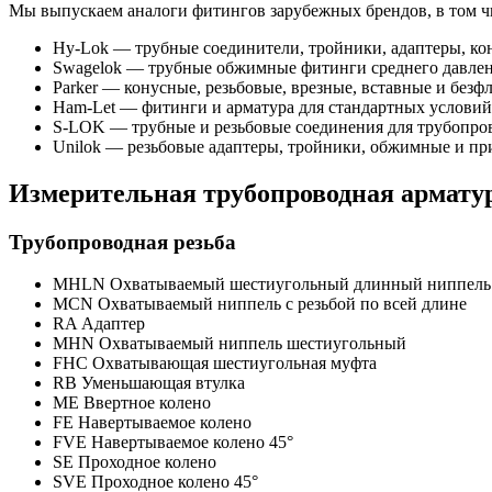
Мы выпускаем аналоги фитингов зарубежных брендов, в том ч
Hy-Lok — трубные соединители, тройники, адаптеры, кон
Swagelok — трубные обжимные фитинги среднего давления
Parker — конусные, резьбовые, врезные, вставные и безф
Ham-Let — фитинги и арматура для стандартных условий,
S-LOK — трубные и резьбовые соединения для трубопров
Unilok — резьбовые адаптеры, тройники, обжимные и пр
Измерительная трубопроводная армату
Трубопроводная резьба
MHLN Охватываемый шестиугольный длинный ниппель
MCN Охватываемый ниппель с резьбой по всей длине
RA Адаптер
MHN Охватываемый ниппель шестиугольный
FHC Охватывающая шестиугольная муфта
RB Уменьшающая втулка
ME Ввертное колено
FE Навертываемое колено
FVE Навертываемое колено 45°
SE Проходное колено
SVE Проходное колено 45°