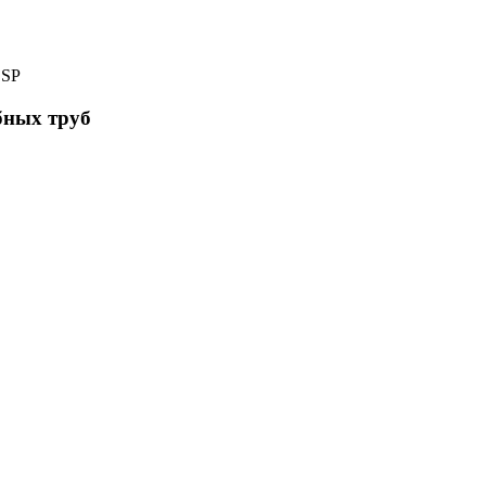
BSP
бных труб