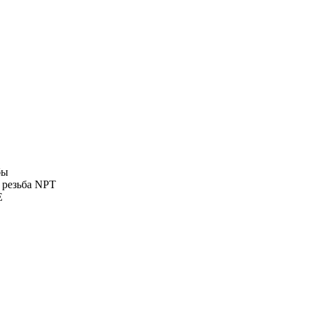
бы
 резьба NPT
E