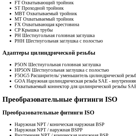
FT Охватывающий тройник
ST Проходной тройник
MBT Охватываемый тройник
MT Охватываемый тройник
FX Охватывающая крестовина
CP Крышка трубы
PH Шестиугольная головная заглушка
PHH Шестиугольная заглушка с полостью
Адаптеры цилиндрической резьбы
P5ON Шестиугольная головная заглушка
HP5ON Шестиугольная заглушка с полостью
F5OG5 Расширитель/ уменьшитель цилиндрической резь
GOA Наружная цилиндрическая резьба SAE - внутренняя
Охватываемый коннектор для цилинрической резьбы SA
Преобразовательные фитинги ISO
Преобразовательные фитинги ISO
Наружная NPT / коническая наружная BSP
Наружная NPT / наружная BSPP
Внутренняя NPT / коническая наружная BSP