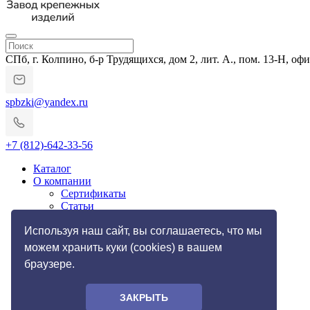
СПб, г. Колпино, б-р Трудящихся, дом 2, лит. А., пом. 13-Н, офи
spbzki@yandex.ru
+7 (812)-642-33-56
Каталог
О компании
Сертификаты
Статьи
Гарантии и возврат
Импортозамещение
Используя наш сайт, вы соглашаетесь, что мы
Услуги
можем хранить куки (cookies) в вашем
Резьбонакатные работы
браузере.
Токарные работы по металлу
Галерея
Фото
ЗАКРЫТЬ
Контакты