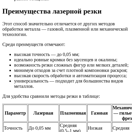
Преимущества лазерной резки
Этот способ значительно отличается от других методов
обработки металла — газовой, плазменной или механической
технологии.
Среди преимуществ отмечают:
высокая точность — до 0,05 мм;
идеально ровные кромки без заусенцев и окалины;
возможность резки сложных фигур или мелких деталей;
минимум отходов за счет плотной компоновки раскроя;
высокая скорость обработки и автоматизация процесса;
универсальность — подходит для большинства видов
металлов.
Для удобства сравнили методы резки в таблице:
Механич
Параметр
Лазерная
Плазменная
Газовая
— гильо
фрез
Средняя
Точность
До 0,05 мм
Низкая
Средняя
(0,5–1 мм)