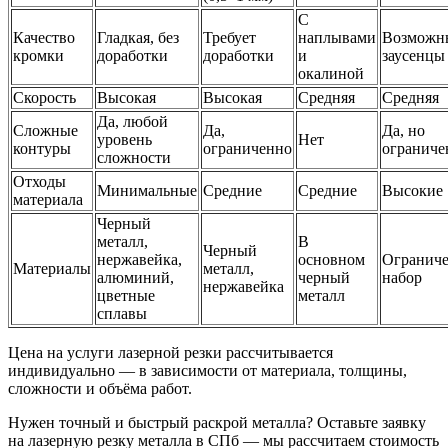
С
Качество
Гладкая, без
Требует
наплывами
Возможн
кромки
доработки
доработки
и
заусенцы
окалиной
Скорость
Высокая
Высокая
Средняя
Средняя
Да, любой
Сложные
Да,
Да, но
уровень
Нет
контуры
ограниченно
ограниче
сложности
Отходы
Минимальные
Средние
Средние
Высокие
материала
Черный
металл,
В
Черный
нержавейка,
основном
Огранич
Материалы
металл,
алюминий,
черный
набор
нержавейка
цветные
металл
сплавы
Цена на услуги лазерной резки рассчитывается
индивидуально — в зависимости от материала, толщины,
сложности и объёма работ.
Нужен точный и быстрый раскрой металла? Оставьте заявку
на лазерную резку металла в СПб — мы рассчитаем стоимость