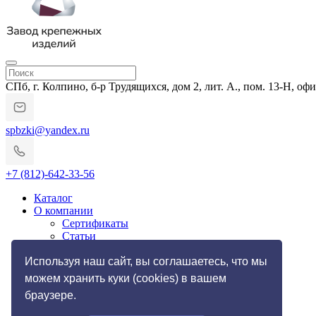
СПб, г. Колпино, б-р Трудящихся, дом 2, лит. А., пом. 13-Н, офи
spbzki@yandex.ru
+7 (812)-642-33-56
Каталог
О компании
Сертификаты
Статьи
Гарантии и возврат
Импортозамещение
Используя наш сайт, вы соглашаетесь, что мы
Услуги
можем хранить куки (cookies) в вашем
Резьбонакатные работы
браузере.
Токарные работы по металлу
Галерея