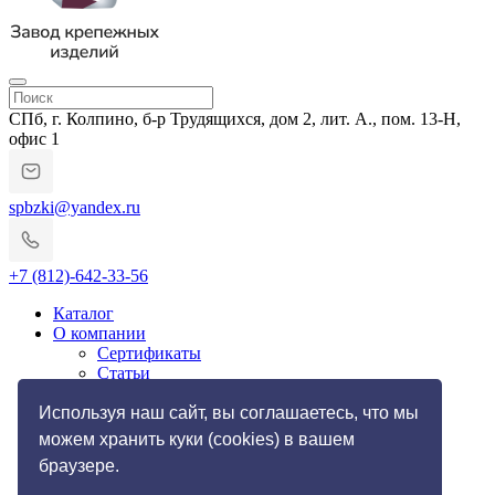
СПб, г. Колпино, б-р Трудящихся, дом 2, лит. А., пом. 13-Н,
офис 1
spbzki@yandex.ru
+7 (812)-642-33-56
Каталог
О компании
Сертификаты
Статьи
Гарантии и возврат
Импортозамещение
Используя наш сайт, вы соглашаетесь, что мы
Услуги
можем хранить куки (cookies) в вашем
Резьбонакатные работы
браузере.
Токарные работы по металлу
Галерея