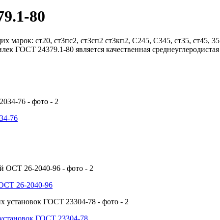
9.1-80
арок: ст20, ст3пс2, ст3сп2 ст3кп2, С245, С345, ст35, ст45, 35
ек ГОСТ 24379.1-80 является качественная среднеуглеродистая 
34-76
ОСТ 26-2040-96
установок ГОСТ 23304-78