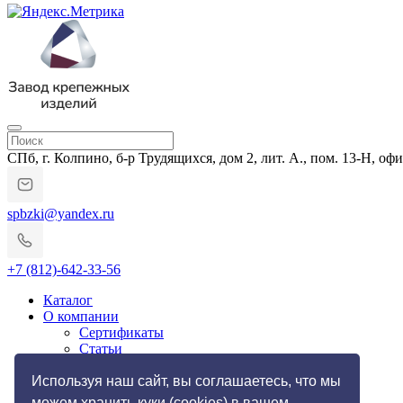
СПб, г. Колпино, б-р Трудящихся, дом 2, лит. А., пом. 13-Н, офи
spbzki@yandex.ru
+7 (812)-642-33-56
Каталог
О компании
Сертификаты
Статьи
Гарантии и возврат
Импортозамещение
Используя наш сайт, вы соглашаетесь, что мы
Услуги
можем хранить куки (cookies) в вашем