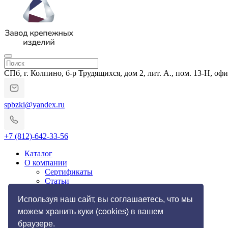
СПб, г. Колпино, б-р Трудящихся, дом 2, лит. А., пом. 13-Н, офи
spbzki@yandex.ru
+7 (812)-642-33-56
Каталог
О компании
Сертификаты
Статьи
Гарантии и возврат
Импортозамещение
Используя наш сайт, вы соглашаетесь, что мы
Услуги
можем хранить куки (cookies) в вашем
Резьбонакатные работы
браузере.
Токарные работы по металлу