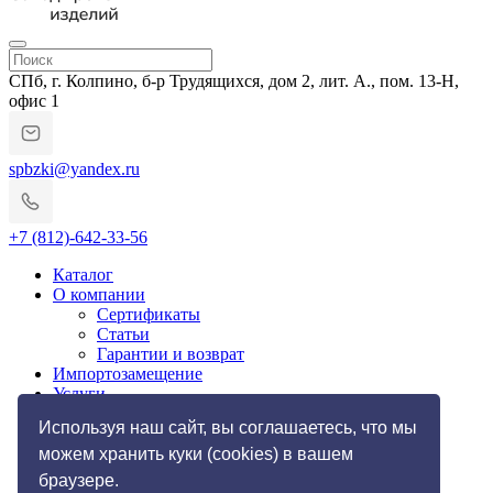
СПб, г. Колпино, б-р Трудящихся, дом 2, лит. А., пом. 13-Н,
офис 1
spbzki@yandex.ru
+7 (812)-642-33-56
Каталог
О компании
Сертификаты
Статьи
Гарантии и возврат
Импортозамещение
Услуги
Резьбонакатные работы
Используя наш сайт, вы соглашаетесь, что мы
Токарные работы по металлу
Галерея
можем хранить куки (cookies) в вашем
Фото
браузере.
Контакты