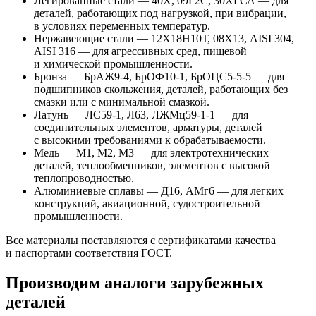
Легированные стали — 40Х, 09Г2С, 30ХГСА — для
деталей, работающих под нагрузкой, при вибрации,
в условиях переменных температур.
Нержавеющие стали — 12Х18Н10Т, 08Х13, AISI 304,
AISI 316 — для агрессивных сред, пищевой
и химической промышленности.
Бронза — БрАЖ9-4, БрОФ10-1, БрОЦС5-5-5 — для
подшипников скольжения, деталей, работающих без
смазки или с минимальной смазкой.
Латунь — ЛС59-1, Л63, ЛЖМц59-1-1 — для
соединительных элементов, арматуры, деталей
с высокими требованиями к обрабатываемости.
Медь — М1, М2, М3 — для электротехнических
деталей, теплообменников, элементов с высокой
теплопроводностью.
Алюминиевые сплавы — Д16, АМг6 — для легких
конструкций, авиационной, судостроительной
промышленности.
Все материалы поставляются с сертификатами качества
и паспортами соответствия ГОСТ.
Производим аналоги зарубежных
деталей