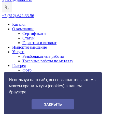
+7 (812)-642-33-56
Каталог
О компании
Сертификаты
Статьи
Гарантии и возврат
Импортозамещение
Услуги
Резьбонакатные работы
Токарные работы по металлу
Галерея
Фото
Контакты
Доставка и оплата
Используя наш сайт, вы соглашаетесь, что мы
можем хранить куки (cookies) в вашем
браузере.
ЗАКРЫТЬ